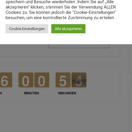
speichern und Besuche wiederholen. Indem Sie auf „Alle
akzeptieren“ klicken, stimmen Sie der Verwendung ALLER
Cookies zu. Sie können jedoch die "Cookie-Einstellungen"
besuchen, um eine kontrollierte Zustimmung zu erteilen.
Cookie Einstellungen
Alle akzeptieren
+ iCal / Outlook export
5
5
6
6
9
9
0
0
9
9
0
0
4
4
5
5
4
3
4
N
MINUTEN
SEKUNDEN