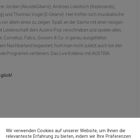
er Jordan (AkustikGitarre), Andreas Lokotsch (Keyboards),
 und Thomas Vogel (E-Gitarre). Hier treffen sich musikalische
 vor allem eines zu zeigen: Spaß an der Sache mit einer riesigen
it Leidenschaft dem Austro-Pop verschrieben und spielen alles
 Cornelius, Falco, Goisern & Co. in genau ausgefeilten
em Nachbarland begeistert, hört man nicht zuletzt auch bei den
nde Programm verfeinern. Das Live-Erlebnis mit AUSTRIA
glich!
Wir verwenden Cookies auf unserer Website, um Ihnen die
relevanteste Erfahrung zu bieten, indem wir Ihre Präferenzen