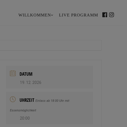
WILLKOMMEN
LIVE PROGRAMM
PRIMÄR-
FB
INS
NAVIGATION
DATUM
19. 12. 2026
UHRZEIT
Einlass ab 18:00 Uhr mit
Essensmöglichkeit
20:00