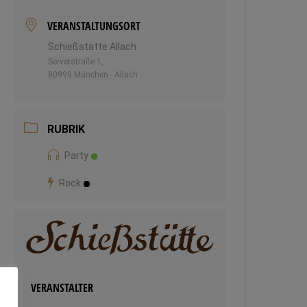
VERANSTALTUNGSORT
Schießstätte Allach
Servetstraße 1,
80999 München - Allach
RUBRIK
Party
Rock
VERANSTALTER