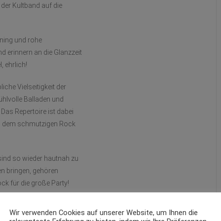
 der Kultband auf die
uning und rohe
erinnern an die Glanzzeit
, ehrlich!
he Vielseitigkeit der
ühlvolle Balladen und
 Das Repertoire ist dabei
nd dem schmutzigen Rock
sind so wieder hautnah zu
en bringen, gehören
k für die große Party!
Wir verwenden Cookies auf unserer Website, um Ihnen die