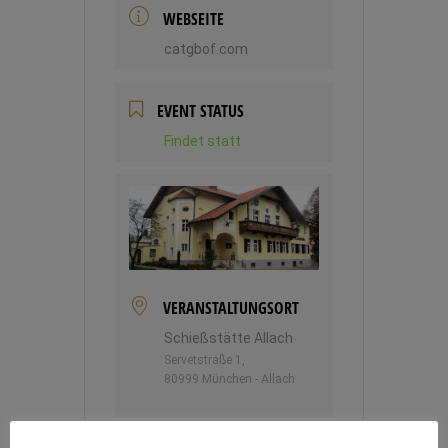
WEBSEITE
catgbof.com
EVENT STATUS
Findet statt
VERANSTALTUNGSORT
Schießstätte Allach
Servetstraße 1,
80999 München - Allach