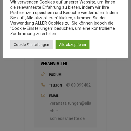
Wir verwenden Cookies auf unserer Website, um Ihnen
RUBRIK
die relevanteste Erfahrung zu bieten, indem wir Ihre
Präferenzen speichern und Besuche wiederholen. Indem
Rock´n Roll & Oldies
Sie auf „Alle akzeptieren“ klicken, stimmen Sie der
Verwendung ALLER Cookies zu. Sie können jedoch die
"Cookie-Einstellungen" besuchen, um eine kontrollierte
Zustimmung zu erteilen.
Cookie Einstellungen
Alle akzeptieren
VERANSTALTER
PODIUM
TELEFON
+49 89 399482
EMAIL
veranstaltungen@alla
cher-
schiessstaette.de