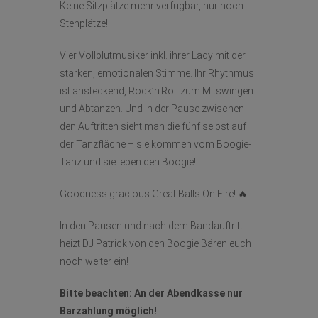
Keine Sitzplätze mehr verfügbar, nur noch
Stehplätze!
Vier Vollblutmusiker inkl. ihrer Lady mit der
starken, emotionalen Stimme. Ihr Rhythmus
ist ansteckend, Rock’n‘Roll zum Mitswingen
und Abtanzen. Und in der Pause zwischen
den Auftritten sieht man die fünf selbst auf
der Tanzfläche – sie kommen vom Boogie-
Tanz und sie leben den Boogie!
Goodness gracious Great Balls On Fire! 🔥
In den Pausen und nach dem Bandauftritt
heizt DJ Patrick von den Boogie Bären euch
noch weiter ein!
Bitte beachten: An der Abendkasse nur
Barzahlung möglich!