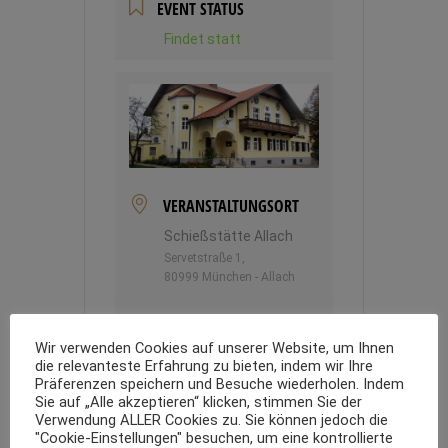
EVENT STATUS
Findet statt
VERANSTALTUNGSORT
Schießstätte Allach
Servetstraße 1,
80999 München - Allach
Wir verwenden Cookies auf unserer Website, um Ihnen
RUBRIK
die relevanteste Erfahrung zu bieten, indem wir Ihre
Präferenzen speichern und Besuche wiederholen. Indem
Rock´n Roll & Oldies
Sie auf „Alle akzeptieren“ klicken, stimmen Sie der
Verwendung ALLER Cookies zu. Sie können jedoch die
"Cookie-Einstellungen" besuchen, um eine kontrollierte