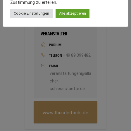
Zustimmung zu erteilen.
Cookie Einstellungen
Alle akzeptieren
VERANSTALTER
PODIUM
TELEFON
+49 89 399482
EMAIL
veranstaltungen@alla
cher-
schiessstaette.de
www.thunderbirds.de