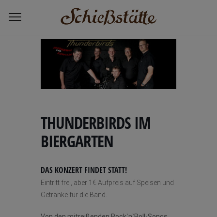
Home
THUNDERBIRDS im Biergarten
THUNDERBIRDS IM
BIERGARTEN
DAS KONZERT FINDET STATT!
Eintritt frei, aber 1€ Aufpreis auf Speisen und
Getränke für die Band.
Von den mitreißenden Rock`n`Roll-Songs