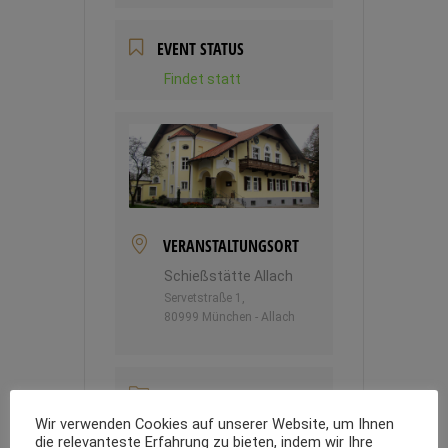
EVENT STATUS
Findet statt
VERANSTALTUNGSORT
Schießstätte Allach
Servetstraße 1,
80999 München - Allach
RUBRIK
Wir verwenden Cookies auf unserer Website, um Ihnen
Rock´n Roll & Oldies
die relevanteste Erfahrung zu bieten, indem wir Ihre