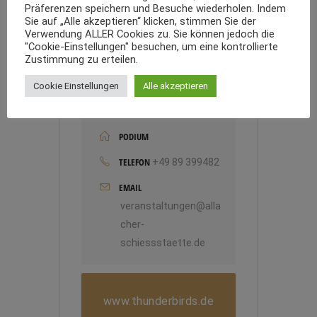
Präferenzen speichern und Besuche wiederholen. Indem
Sie auf „Alle akzeptieren“ klicken, stimmen Sie der
Verwendung ALLER Cookies zu. Sie können jedoch die
"Cookie-Einstellungen" besuchen, um eine kontrollierte
Zustimmung zu erteilen.
Cookie Einstellungen
Alle akzeptieren
VERANSTALTER
PODIUM
TELEFON
+49 89 399482
EMAIL
veranstaltungen@alla
cher-
schiessstaette.de
www.thunderbirds.de